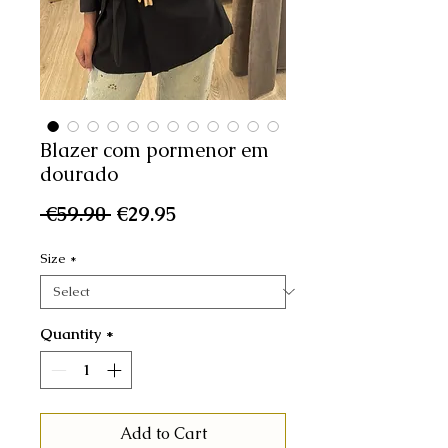
Blazer com pormenor em
dourado
Regular
Sale
 €59.90 
€29.95
Price
Price
Size
*
Quantity
*
Add to Cart