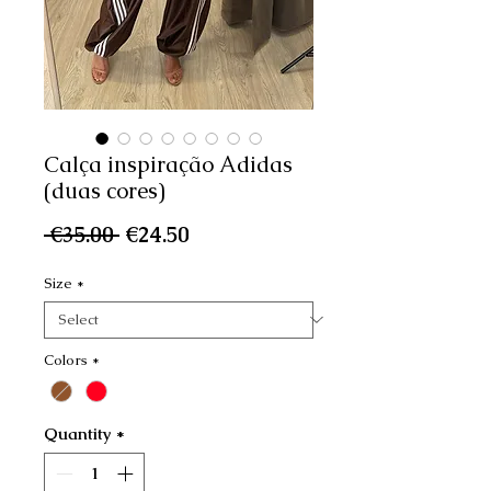
Calça inspiração Adidas
(duas cores)
Regular
Sale
 €35.00 
€24.50
Price
Price
Size
*
Colors
*
Quantity
*