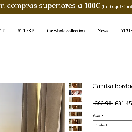
em compras superiores a 100€
(Portugal Cont
ME
STORE
the whole collection
News
MAI
Camisa borda
Regula
 €62.90 
€31.45
Price
Size
*
Select