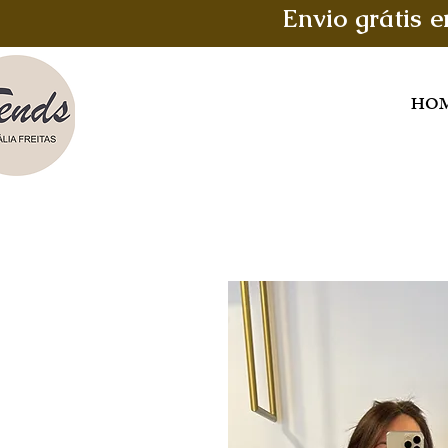
Envio grátis 
HO