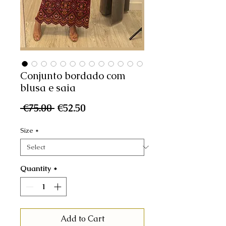
Conjunto bordado com
blusa e saia
Regular
Sale
 €75.00 
€52.50
Price
Price
Size
*
Quantity
*
Add to Cart