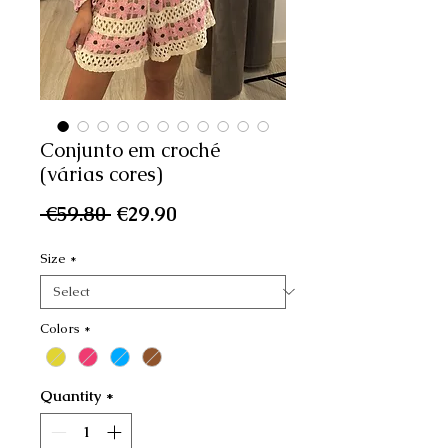
Conjunto em croché
(várias cores)
Regular
Sale
 €59.80 
€29.90
Price
Price
Size
*
Colors
*
Quantity
*