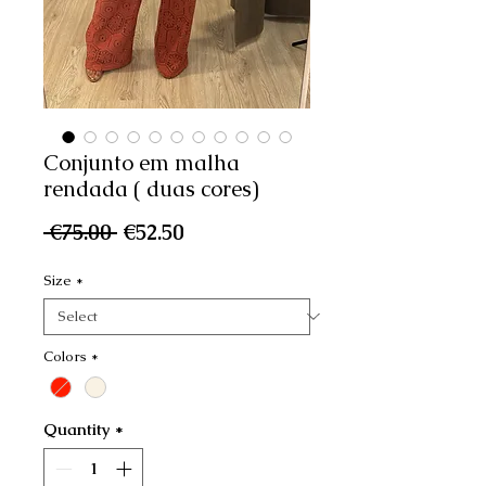
Conjunto em malha
rendada ( duas cores)
Regular
Sale
 €75.00 
€52.50
Price
Price
Size
*
Colors
*
Quantity
*