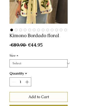
Kimono Bordado floral
Regular
Sale
 €89.90 
€44.95
Price
Price
Size
*
Quantity
*
Add to Cart