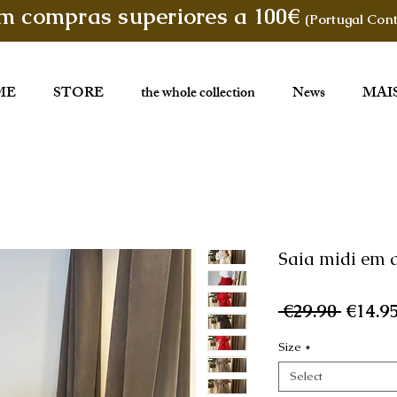
em compras superiores a 100€
(Portugal Cont
ME
STORE
the whole collection
News
MAI
Saia midi em a
Regul
 €29.90 
€14.9
Price
Size
*
Select