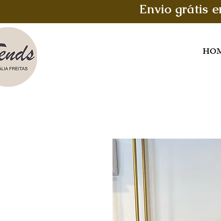
Envio grátis 
HO