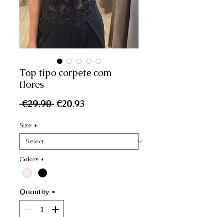
Top tipo corpete com
flores
Regular
Sale
 €29.90 
€20.93
Price
Price
Size
*
Colors
*
Quantity
*