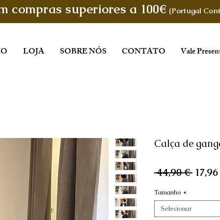
em compras superiores a 100€
(Portugal Cont
IO
LOJA
SOBRE NÓS
CONTATO
Vale Presen
Calça de gang
Preço
 44,90 € 
17,96
norma
Tamanho
*
Selecionar