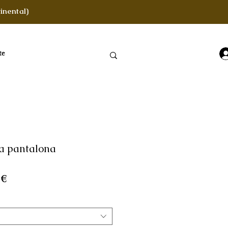
inental)
te
a pantalona
Preço
 €
l
promocional