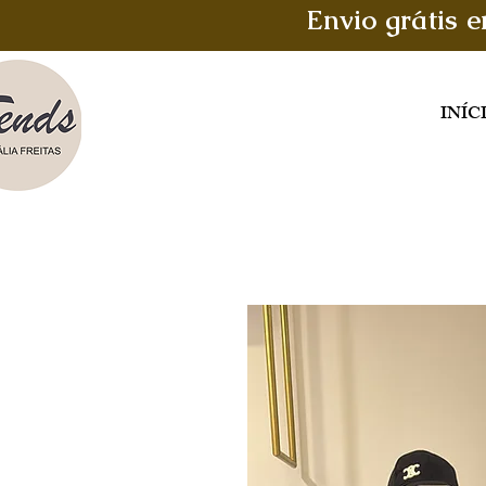
Envio grátis 
INÍC