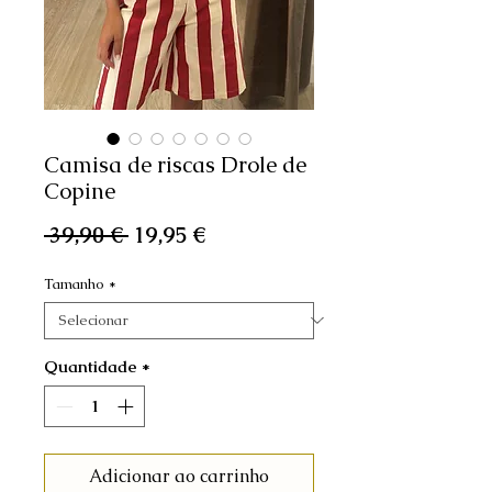
Camisa de riscas Drole de
Copine
Preço
Preço
 39,90 € 
19,95 €
normal
promocional
Tamanho
*
Quantidade
*
Adicionar ao carrinho