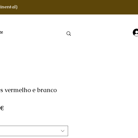
inental)
te
s vermelho e branco
Preço
 €
l
promocional