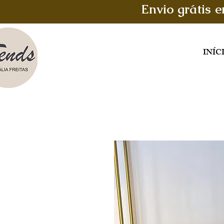
Envio grátis 
INÍC