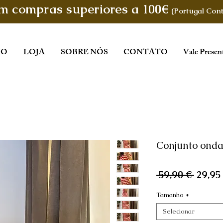
em compras superiores a 100€
(Portugal Cont
IO
LOJA
SOBRE NÓS
CONTATO
Vale Presen
Conjunto onda
Preço
 59,90 € 
29,95
norma
Tamanho
*
Selecionar