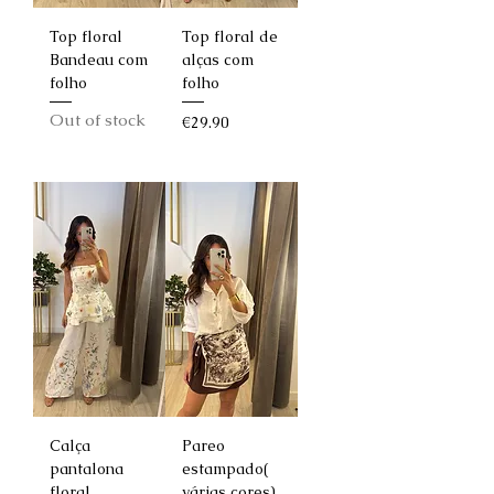
Top floral
Top floral de
Bandeau com
alças com
folho
folho
Out of stock
Price
€29.90
Calça
Pareo
pantalona
estampado(
floral
várias cores)