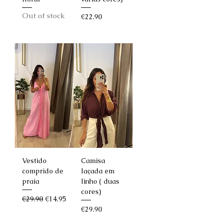
Out of stock
Price
€22.90
Vestido
Camisa
comprido de
laçada em
praia
linho ( duas
cores)
Regular Price
Sale Price
€29.90
€14.95
Price
€29.90