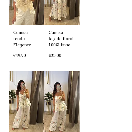
Camisa
Camisa
renda
laçada floral
Elegance
100%l linho
Price
Price
€49.90
€35.00