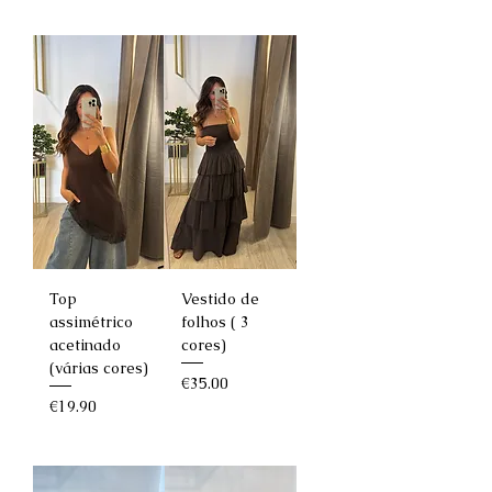
Top
Vestido de
assimétrico
folhos ( 3
acetinado
cores)
(várias cores)
Price
€35.00
Price
€19.90