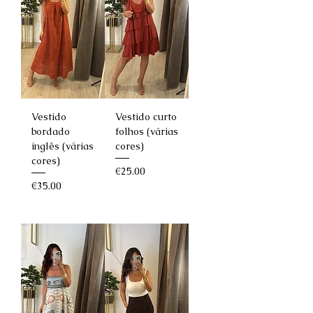
Vestido
Vestido curto
bordado
folhos (várias
inglês (várias
cores)
cores)
Price
€25.00
Price
€35.00