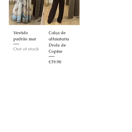
Vestido
Calça de
padrão mar
alfaiataria
Drole de
Out of stock
Copine
Price
€39.90