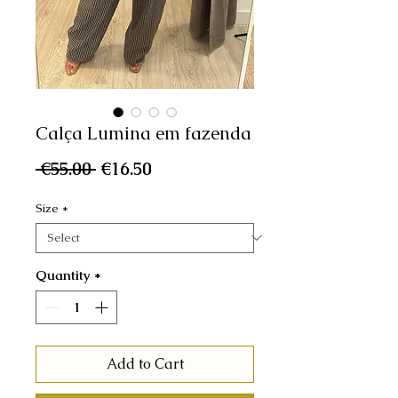
Calça Lumina em fazenda
Regular
Sale
 €55.00 
€16.50
Price
Price
Size
*
Quantity
*
Add to Cart