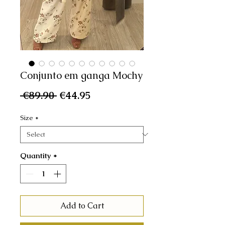
Conjunto em ganga Mochy
Regular
Sale
 €89.90 
€44.95
Price
Price
Size
*
Quantity
*
Add to Cart