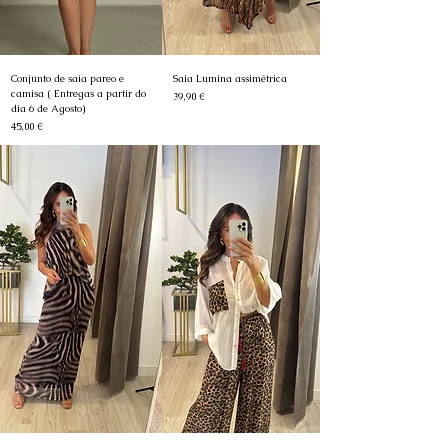
Conjunto de saia pareo e
Saia Lumina assimétrica
camisa ( Entregas a partir do
Preço
39,90 €
dia 6 de Agosto)
Preço
45,00 €