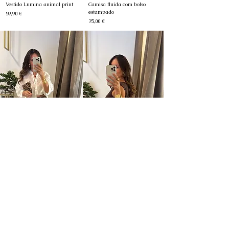
Vestido Lumina animal print
Camisa fluida com bolso
estampado
Preço
59,90 €
Preço
35,00 €
Calça acetinada fluida
Calça jeans estampada
animal print
Preço
45,00 €
Esgotado