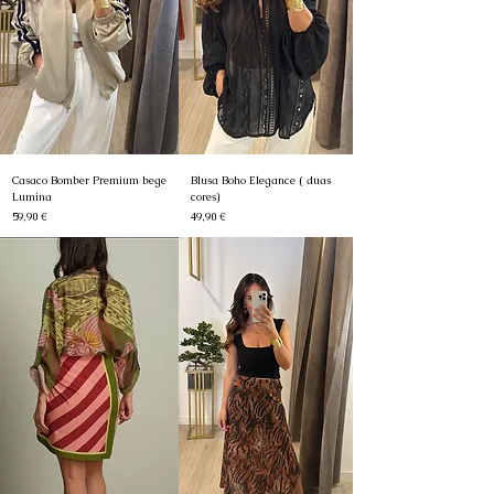
Casaco Bomber Premium bege
Blusa Boho Elegance ( duas
Lumina
cores)
Preço
Preço
59,90 €
49,90 €