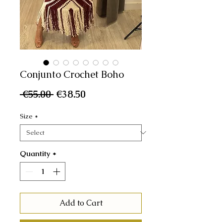
Conjunto Crochet Boho
Regular
Sale
 €55.00 
€38.50
Price
Price
Size
*
Quantity
*
Add to Cart