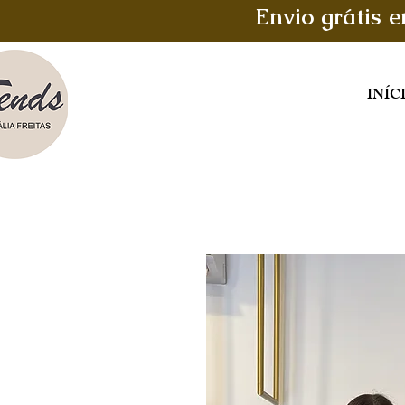
Envio grátis 
INÍC