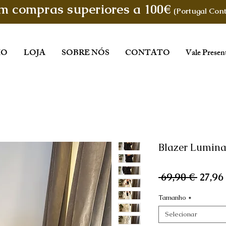
em compras superiores a 100€
(Portugal Cont
IO
LOJA
SOBRE NÓS
CONTATO
Vale Presen
Blazer Lumina
Preço
 69,90 € 
27,96
norma
Tamanho
*
Selecionar