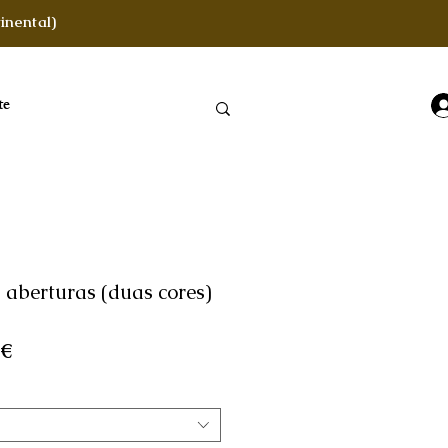
inental)
te
 aberturas (duas cores)
Preço
 €
l
promocional