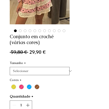
Conjunto em croché
(várias cores)
Preço
Preço
 59,80 € 
29,90 €
normal
promocional
Tamanho
*
Cores
*
Quantidade
*