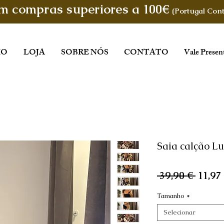
em compras superiores a 100€
(Portugal Cont
IO
LOJA
SOBRE NÓS
CONTATO
Vale Presen
Saia calção L
Preço
 39,90 € 
11,97
norma
Tamanho
*
Selecionar