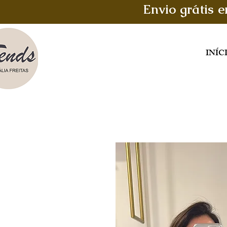
Envio grátis 
INÍC