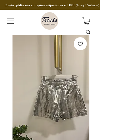
Envio grátis em compras superiores a 100€
(Portugal Continental)