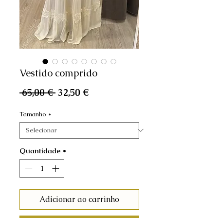
Vestido comprido
Preço
Preço
 65,00 € 
32,50 €
normal
promocional
Tamanho
*
Quantidade
*
Adicionar ao carrinho