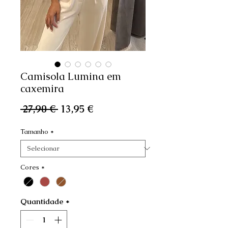
Camisola Lumina em
caxemira
Preço
Preço
 27,90 € 
13,95 €
normal
promocional
Tamanho
*
Cores
*
Quantidade
*