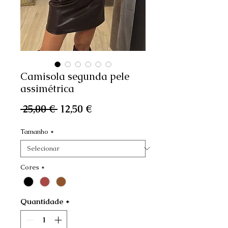
Camisola segunda pele
assimétrica
Preço
Preço
 25,00 € 
12,50 €
normal
promocional
Tamanho
*
Cores
*
Quantidade
*