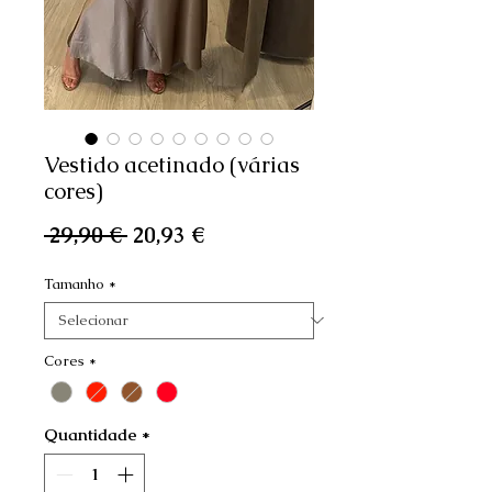
Vestido acetinado (várias
cores)
Preço
Preço
 29,90 € 
20,93 €
normal
promocional
Tamanho
*
Cores
*
Quantidade
*