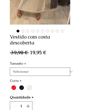
Vestido com costa
descoberta
Preço
Preço
 39,90 € 
19,95 €
normal
promocional
Tamanho
*
Cores
*
Quantidade
*